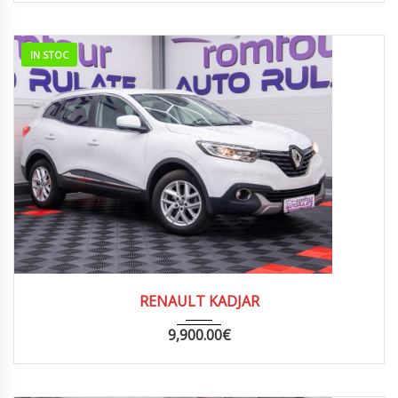
IN STOC
2016
MANUA...
240,000
RENAULT KADJAR
9,900.00
€