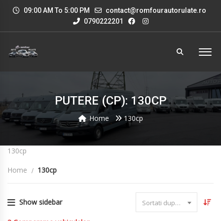
09:00 AM To 5:00 PM
contact@romfourautorulate.ro
0790222201
PUTERE (CP): 130CP
Home
130cp
130cp
Home
130cp
Show sidebar
Sortati dupa data