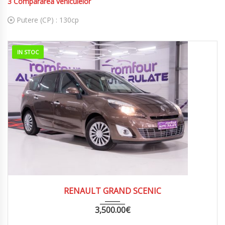
3
Compararea vehiculelor
Putere (CP) :
130cp
IN STOC
2010
MANUA...
254000
RENAULT GRAND SCENIC
3,500.00
€