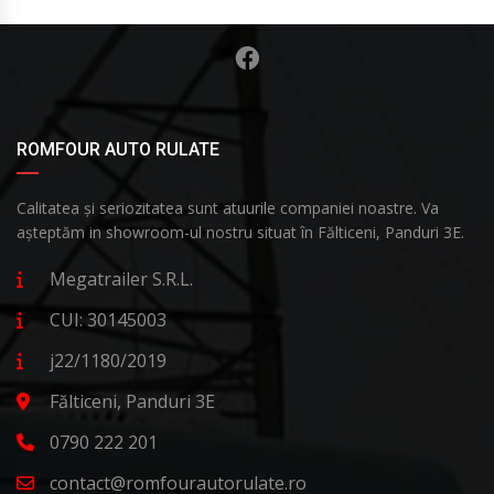
ROMFOUR AUTO RULATE
Calitatea și seriozitatea sunt atuurile companiei noastre. Va
așteptăm in showroom-ul nostru situat în Fălticeni, Panduri 3E.
Megatrailer S.R.L.
CUI: 30145003
j22/1180/2019
Fălticeni, Panduri 3E
0790 222 201
contact@romfourautorulate.ro