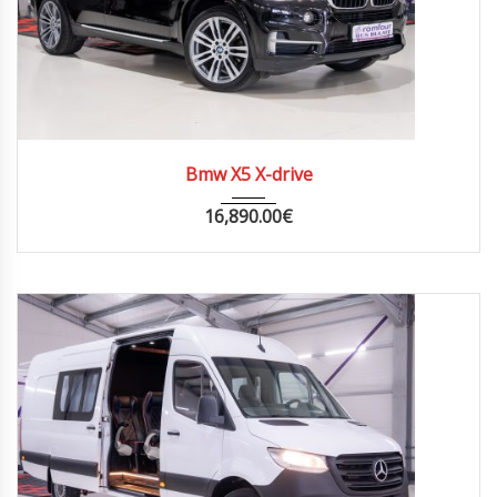
2014
AUTOM...
196000
Bmw X5 X-drive
16,890.00
€