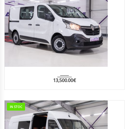
2021
MANUA...
176000
13,500.00
€
IN STOC