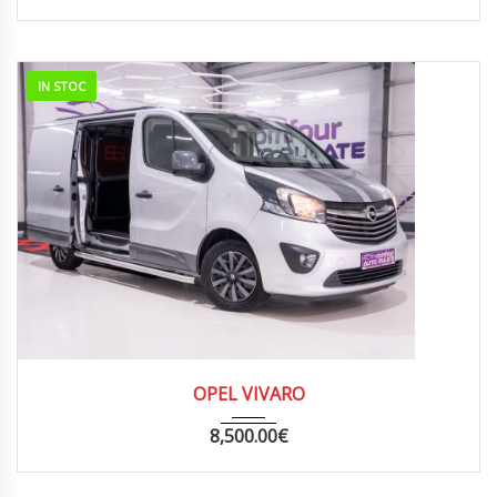
IN STOC
2014
MANUA...
285000
OPEL VIVARO
8,500.00
€