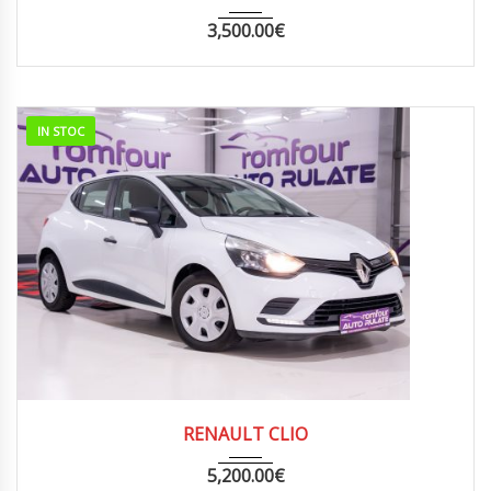
3,500.00
€
IN STOC
2017
MANUA...
248000
RENAULT CLIO
5,200.00
€