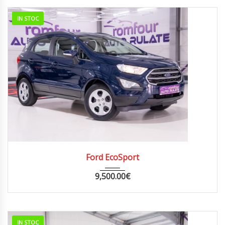
IN STOC
2019
56000
Ford EcoSport
9,500.00
€
IN STOC