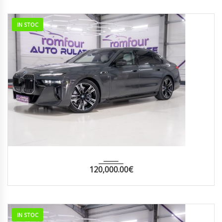
IN STOC
2025
AUTOM...
29000
120,000.00
€
IN STOC