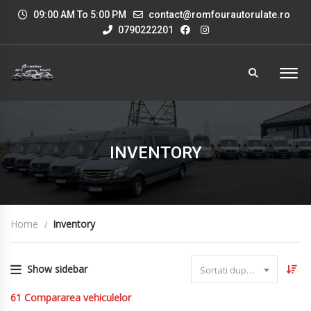
09:00 AM To 5:00 PM
contact@romfourautorulate.ro
0790222201
INVENTORY
Home
Inventory
Show sidebar
Sortati dupa data
61
Compararea vehiculelor