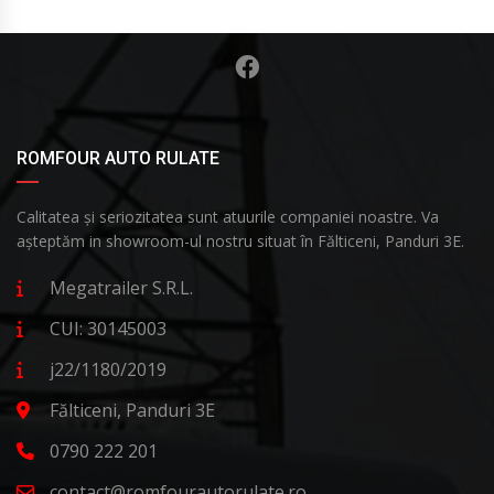
ROMFOUR AUTO RULATE
Calitatea și seriozitatea sunt atuurile companiei noastre. Va
așteptăm in showroom-ul nostru situat în Fălticeni, Panduri 3E.
Megatrailer S.R.L.
CUI: 30145003
j22/1180/2019
Fălticeni, Panduri 3E
0790 222 201
contact@romfourautorulate.ro