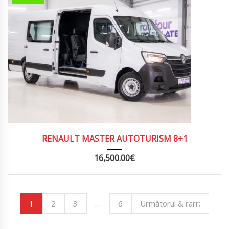
2023
202.000
RENAULT MASTER AUTOTURISM 8+1
16,500.00
€
1
…
2
3
6
Următorul & rarr;