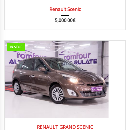
2012
MANUA...
226000
Renault Scenic
5,000.00
€
IN STOC
2010
MANUA...
254000
RENAULT GRAND SCENIC