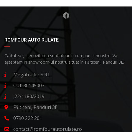
ROMFOUR AUTO RULATE
Calitatea și seriozitatea sunt atuurile companiei noastre. Va
așteptăm in showroom-ul nostru situat în Fălticeni, Panduri 3E.
Megatrailer S.R.L.
CUI: 30145003
j22/1180/2019
Fălticeni, Panduri 3E
0790 222 201
contact@romfourautorulate.ro