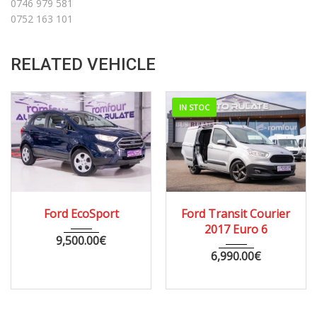
0746 979 581
0752 163 101
RELATED VEHICLE
IN STOC
2019
56000
2017
MANUA...
Ford EcoSport
Ford Transit Courier
142614
2017 Euro 6
9,500.00
€
6,990.00
€