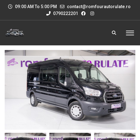
09:00 AM To 5:00 PM
contact@romfourautorulate.ro
0790222201