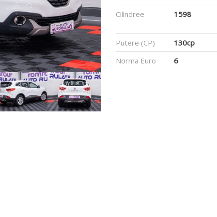
Cilindree
1598
Putere (CP)
130cp
Norma Euro
6