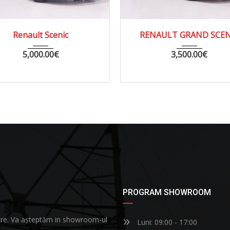
2010
MANUA...
254000
2017
MANUA...
RENAULT GRAND SCENIC
RENAULT CL
3,500.00
€
5,200.00
€
PROGRAM SHOWROOM
astre. Va așteptăm in showroom-ul
Luni: 09:00 - 17:00