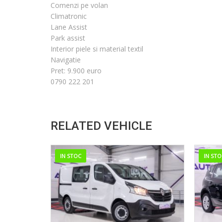
Comenzi pe volan
Climatronic
Lane Assist
Park assist
Interior piele si material textil
Navigatie
Pret: 9.900 euro
0790 222 201
RELATED VEHICLE
IN STOC