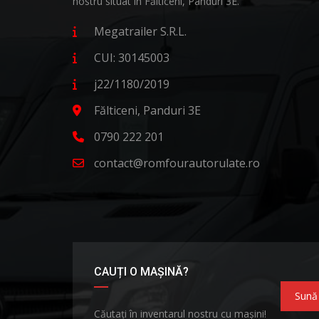
nostru situat în Fălticeni, Panduri 3E.
Megatrailer S.R.L.
CUI: 30145003
j22/1180/2019
Fălticeni, Panduri 3E
0790 222 201
contact@romfourautorulate.ro
CAUȚI O MAȘINĂ?
Sună
Căutați în inventarul nostru cu mașini!