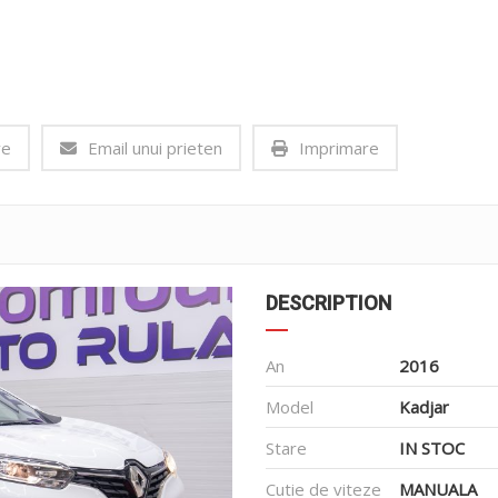
ve
Email unui prieten
Imprimare
DESCRIPTION
An
2016
Model
Kadjar
Stare
IN STOC
Cutie de viteze
MANUALA