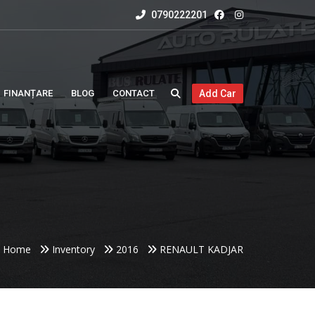
0790222201
FINANȚARE
BLOG
CONTACT
Add Car
Home
Inventory
2016
RENAULT KADJAR