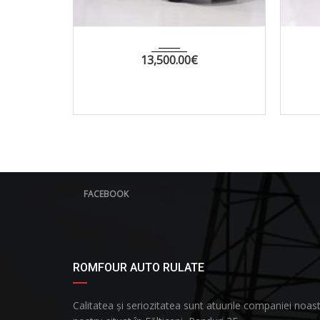
..
176000
2012
MANUA...
226000
Renault Scenic
00
€
5,000.00
€
FACEBOOK
ROMFOUR AUTO RULATE
Calitatea și seriozitatea sunt atuurile companiei no