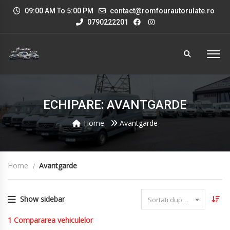
09:00 AM To 5:00 PM
contact@romfourautorulate.ro
0790222201
ECHIPARE: AVANTGARDE
Home
Avantgarde
Home
Avantgarde
Show sidebar
Sortati dupa data
1
Compararea vehiculelor