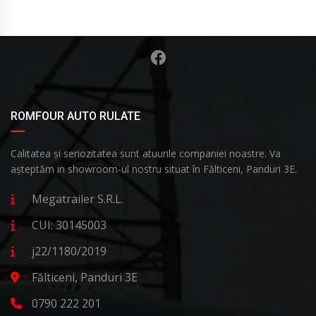
ROMFOUR AUTO RULATE
Calitatea și seriozitatea sunt atuurile companiei noastre. Va
așteptăm in showroom-ul nostru situat în Fălticeni, Panduri 3E.
Megatrailer S.R.L.
CUI: 30145003
j22/1180/2019
Fălticeni, Panduri 3E
0790 222 201