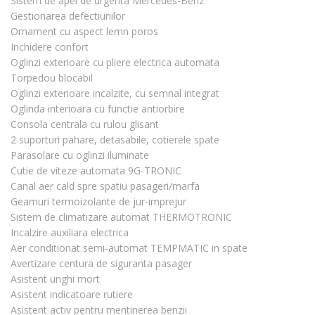
Sistem de apel de urgenta Mercedes-Benz
Gestionarea defectiunilor
Ornament cu aspect lemn poros
Inchidere confort
Oglinzi exterioare cu pliere electrica automata
Torpedou blocabil
Oglinzi exterioare incalzite, cu semnal integrat
Oglinda interioara cu functie antiorbire
Consola centrala cu rulou glisant
2 suporturi pahare, detasabile, cotierele spate
Parasolare cu oglinzi iluminate
Cutie de viteze automata 9G-TRONIC
Canal aer cald spre spatiu pasageri/marfa
Geamuri termoizolante de jur-imprejur
Sistem de climatizare automat THERMOTRONIC
Incalzire auxiliara electrica
Aer conditionat semi-automat TEMPMATIC in spate
Avertizare centura de siguranta pasager
Asistent unghi mort
Asistent indicatoare rutiere
Asistent activ pentru mentinerea benzii