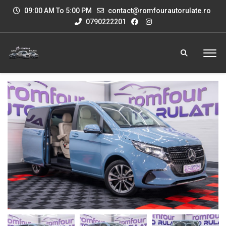
09:00 AM To 5:00 PM
contact@romfourautorulate.ro
0790222201