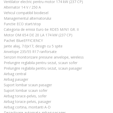
Ventilator electric pentru motor 174 kW (237 CP)
Alternator 14 V / 250 A
Vehicul compatibil biodiesel
Managementul alternatorului
Functie ECO start/stop
Categoria de emisii Euro 6e RDE5 M/N1 GR. II
Motor OM 654 DE 20 LA 174 kW (237 CP)
Pachet BlueEFFICIENCY
Jante aliaj, 7.0Jx17, design cu 5 spite
Anvelope 235/55 R17 ranforsate
Senzori monitorizare presiune anvelope, wireless
Prelungire reglabila pentru sezut, scaun sofer
Prelungire reglabila pentru sezut, scaun pasager
Airbag central
Airbag pasager
Suport lombar scaun pasager
Suport lombar scaun sofer
Airbag torace-pelvis, sofer
Airbag torace-pelvis, pasager
Airbag cortina, montanti A-D
Dezactivare automata airbag pasager