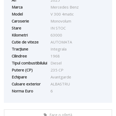
Marca
Mercedes Benz
Model
V 300 4matic
Caroserie
Monovolum
Stare
IN STOC
Kilometri
63000
Cutie de viteze
AUTOMATA
Tracțiune
Integrala
Cilindree
1968
Tipul combustibilului
Diesel
Putere (CP)
235 CP
Echipare
Avantgarde
Culoare exterior
ALBASTRU
Norma Euro
6
Face o ofertă