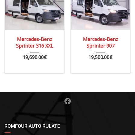
2021
MANUA...
2015
MANUA...
Mercedes-Benz
Mercedes-Benz
260000
220000
Sprinter 907
Sprinter 906
19,500.00
€
12,000.00
€
ROMFOUR AUTO RULATE