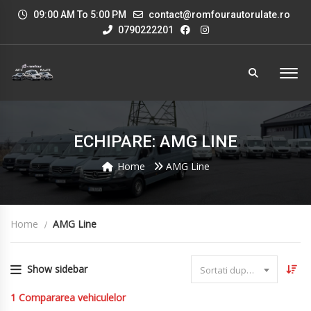
09:00 AM To 5:00 PM
contact@romfourautorulate.ro
0790222201
ECHIPARE: AMG LINE
Home
AMG Line
Home
AMG Line
Show sidebar
Sortati dupa data
1
Compararea vehiculelor