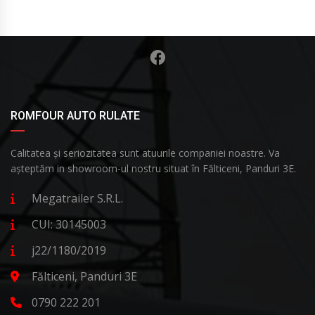
ROMFOUR AUTO RULATE
Calitatea și seriozitatea sunt atuurile companiei noastre. Va
așteptăm in showroom-ul nostru situat în Fălticeni, Panduri 3E.
Megatrailer S.R.L.
CUI: 30145003
j22/1180/2019
Fălticeni, Panduri 3E
0790 222 201