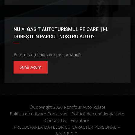
NU AI GĂSIT AUTOTURISMUL PE CARE ȚI-L
DOREȘTI ÎN PARCUL NOSTRU AUTO?
Putem să ți-l aducem pe comandă.
Sună Acum
©Copyright 2026
Romfour Auto Rulate
Politica de utilizare Cookie-uri
Politică de confidențialitate
Contact Us
Finanțare
PRELUCRAREA DATELOR CU CARACTER PERSONAL –
A.N.S.P.D.C.