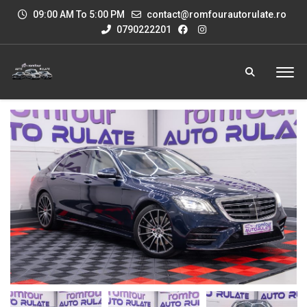
09:00 AM To 5:00 PM
contact@romfourautorulate.ro
0790222201