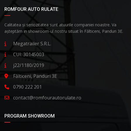
ROMFOUR AUTO RULATE
Calitatea și seriozitatea sunt atuurile companiei noastre. Va
așteptăm in showroom-ul nostru situat în Fălticeni, Panduri 3E.
Megatrailer S.R.L.
CUI: 30145003
j22/1180/2019
Fălticeni, Panduri 3E
0790 222 201
contact@romfourautorulate.ro
PROGRAM SHOWROOM