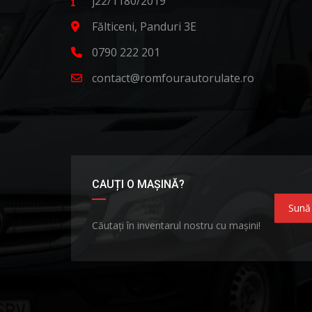
j22/1180/2019
Fălticeni, Panduri 3E
0790 222 201
contact@romfourautorulate.ro
CAUȚI O MAȘINĂ?
Sună
Căutați în inventarul nostru cu mașini!