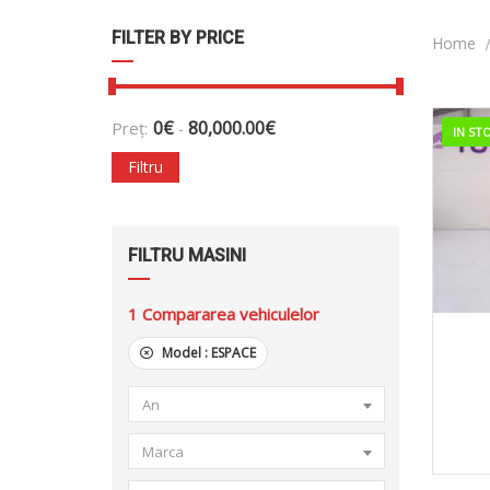
FILTER BY PRICE
Home
0
€
80,000.00
€
Preț:
-
IN ST
Filtru
FILTRU MASINI
1
Compararea vehiculelor
20
Model :
ESPACE
An
Marca