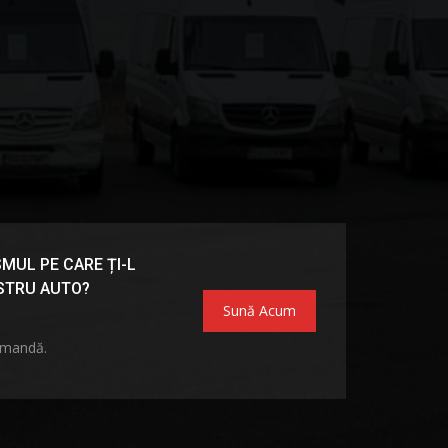
MUL PE CARE ȚI-L
OSTRU AUTO?
Sună Acum
omandă.