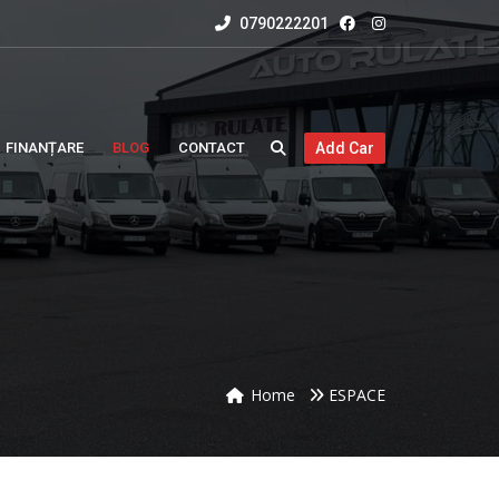
0790222201
FINANȚARE
BLOG
CONTACT
Add Car
Home
ESPACE