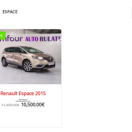
ESPACE
OC
16
AUTOM...
166.000
Renault Espace 2015
10,500.00
€
11,499.00
€