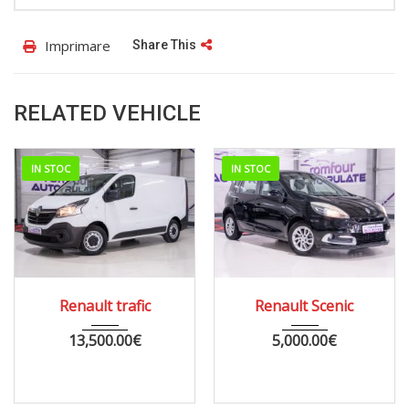
Imprimare
Share This
RELATED VEHICLE
IN STOC
IN STOC
2021
MANUA...
2012
MANUA...
Renault trafic
Renault Scenic
176000
226000
13,500.00
€
5,000.00
€