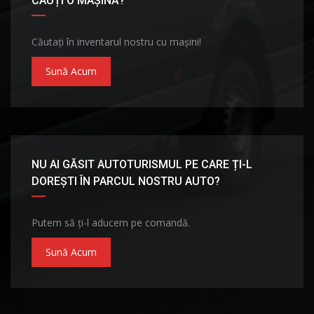
CAUȚI O MAȘINĂ?
Căutați în inventarul nostru cu mașini!
Sună Acum
NU AI GĂSIT AUTOTURISMUL PE CARE ȚI-L
DOREȘTI ÎN PARCUL NOSTRU AUTO?
Putem să ți-l aducem pe comandă.
Sună Acum