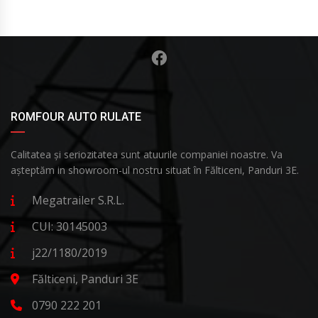
ROMFOUR AUTO RULATE
Calitatea și seriozitatea sunt atuurile companiei noastre. Va
așteptăm in showroom-ul nostru situat în Fălticeni, Panduri 3E.
Megatrailer S.R.L.
CUI: 30145003
j22/1180/2019
Fălticeni, Panduri 3E
0790 222 201