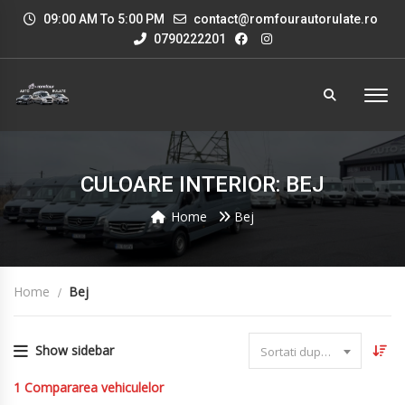
09:00 AM To 5:00 PM
contact@romfourautorulate.ro
0790222201
CULOARE INTERIOR: BEJ
Home
Bej
Home
Bej
Show sidebar
Sortati dupa data
1
Compararea vehiculelor