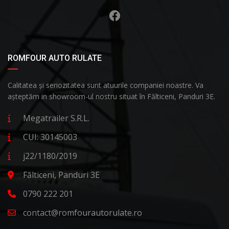
ROMFOUR AUTO RULATE
Calitatea și seriozitatea sunt atuurile companiei noastre. Va
așteptăm in showroom-ul nostru situat în Fălticeni, Panduri 3E.
Megatrailer S.R.L.
CUI: 30145003
j22/1180/2019
Fălticeni, Panduri 3E
0790 222 201
contact@romfourautorulate.ro