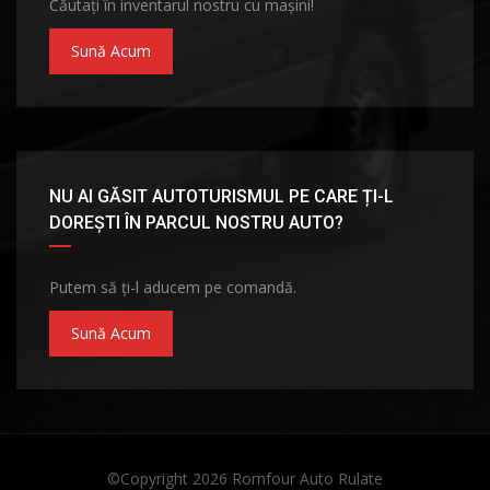
Căutați în inventarul nostru cu mașini!
Sună Acum
NU AI GĂSIT AUTOTURISMUL PE CARE ȚI-L
DOREȘTI ÎN PARCUL NOSTRU AUTO?
Putem să ți-l aducem pe comandă.
Sună Acum
©Copyright 2026
Romfour Auto Rulate