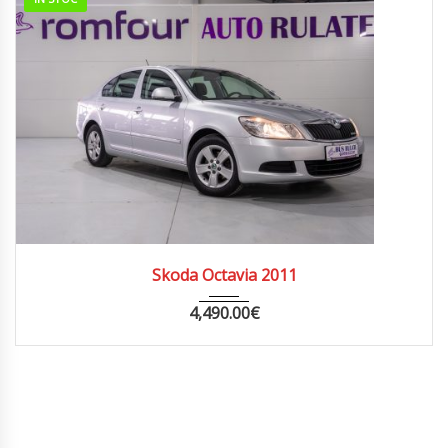
2011
MANUA...
273000
Skoda Octavia 2011
4,490.00
€