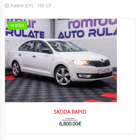
Putere (CP) :
105 CP
IN STOC
2014
MANUA...
159000
SKODA RAPID
6,800.00
€