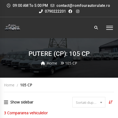
09:00 AM To 5:00 PM
contact@romfourautorulate.ro
0790222201
PUTERE (CP): 105 CP
Home
105 CP
Home
105 CP
Show sidebar
Sortati dupa data
3
Compararea vehiculelor