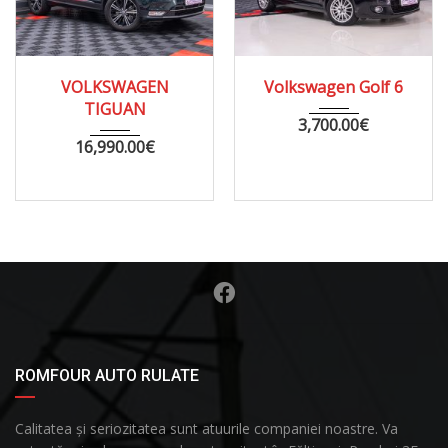
2016
177247
2009
AUTOM...
VOLKSWAGEN
Volkswagen Golf 6
266000
TIGUAN
3,700.00
€
16,990.00
€
ROMFOUR AUTO RULATE
Calitatea și seriozitatea sunt atuurile companiei noastre. Va