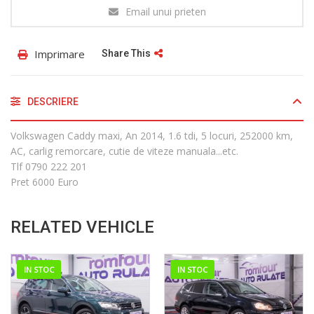
Email unui prieten
Imprimare
Share This
DESCRIERE
Volkswagen Caddy maxi, An 2014, 1.6 tdi, 5 locuri, 252000 km,
AC, carlig remorcare, cutie de viteze manuala...etc.
Tlf 0790 222 201
Pret 6000 Euro
RELATED VEHICLE
IN STOC
IN STOC