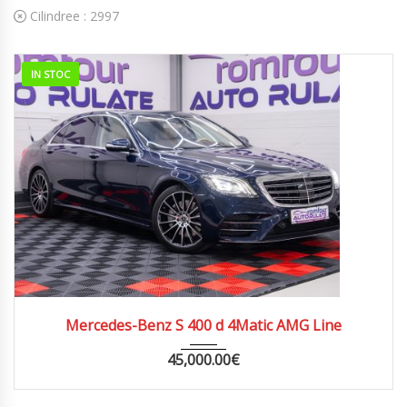
Cilindree :
2997
IN STOC
2020
AUTOM...
161000
Mercedes-Benz S 400 d 4Matic AMG Line
45,000.00
€