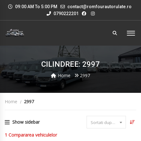
09:00 AM To 5:00 PM
contact@romfourautorulate.ro
0790222201
CILINDREE: 2997
Home
2997
Home
2997
Show sidebar
Sortati dupa data
1
Compararea vehiculelor