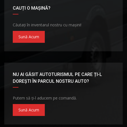
CAUȚI O MAȘINĂ?
Căutați în inventarul nostru cu mașini!
Sună Acum
NU AI GĂSIT AUTOTURISMUL PE CARE ȚI-L
DOREȘTI ÎN PARCUL NOSTRU AUTO?
Putem să ți-l aducem pe comandă.
Sună Acum