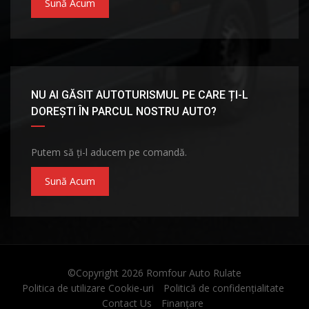
Sună Acum
NU AI GĂSIT AUTOTURISMUL PE CARE ȚI-L
DOREȘTI ÎN PARCUL NOSTRU AUTO?
Putem să ți-l aducem pe comandă.
Sună Acum
©Copyright 2026
Romfour Auto Rulate
Politica de utilizare Cookie-uri
Politică de confidențialitate
Contact Us
Finanțare