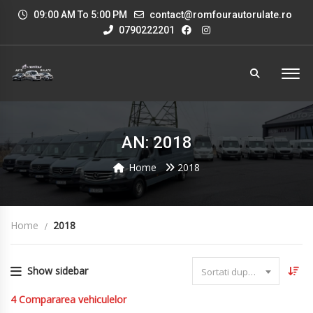
09:00 AM To 5:00 PM
contact@romfourautorulate.ro
0790222201
AN: 2018
Home
2018
Home
2018
Show sidebar
Sortati dupa data
4
Compararea vehiculelor