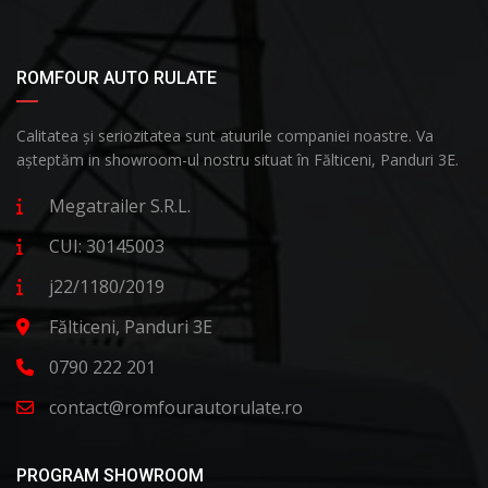
ROMFOUR AUTO RULATE
Calitatea și seriozitatea sunt atuurile companiei noastre. Va
așteptăm in showroom-ul nostru situat în Fălticeni, Panduri 3E.
Megatrailer S.R.L.
CUI: 30145003
j22/1180/2019
Fălticeni, Panduri 3E
0790 222 201
contact@romfourautorulate.ro
PROGRAM SHOWROOM