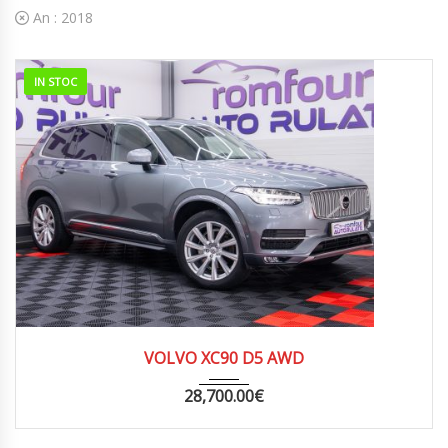
An :
2018
IN STOC
2018
AUTOM...
150000
VOLVO XC90 D5 AWD
28,700.00
€