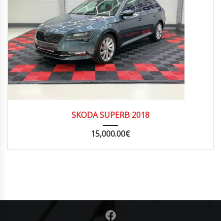
2018
MANUA...
177826
SKODA SUPERB 2018
15,000.00
€