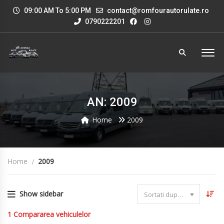
09:00 AM To 5:00 PM
contact@romfourautorulate.ro
0790222201
AN: 2009
Home
2009
Home
2009
Show sidebar
Sortati dupa data
1
Compararea vehiculelor