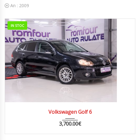
An :
2009
IN STOC
2009
AUTOM...
266000
Volkswagen Golf 6
3,700.00
€