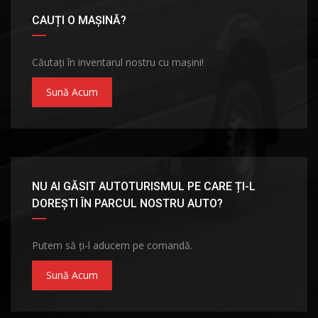
CAUȚI O MAȘINĂ?
Căutați în inventarul nostru cu mașini!
Sună Acum
NU AI GĂSIT AUTOTURISMUL PE CARE ȚI-L
DOREȘTI ÎN PARCUL NOSTRU AUTO?
Putem să ți-l aducem pe comandă.
Sună Acum