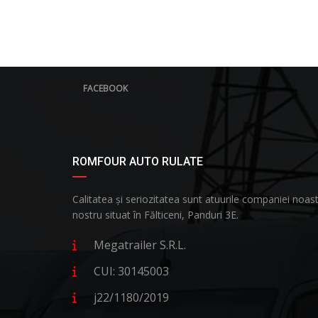
FACEBOOK
ROMFOUR AUTO RULATE
Calitatea și seriozitatea sunt atuurile companiei no
nostru situat în Fălticeni, Panduri 3E.
Megatrailer S.R.L.
CUI: 30145003
j22/1180/2019