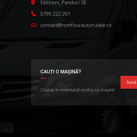
Fălticeni, Panduri 3E
0790 222 201
contact@romfourautorulate.ro
CAUȚI O MAȘINĂ?
Sună
Căutați în inventarul nostru cu mașini!