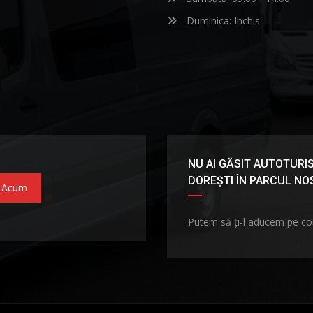
Duminica: Inchis
NU AI GĂSIT AUTOTURIS
DOREȘTI ÎN PARCUL N
 Acum
Putem să ți-l aducem pe c