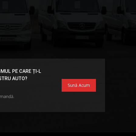
MUL PE CARE ȚI-L
OSTRU AUTO?
Sună Acum
omandă.