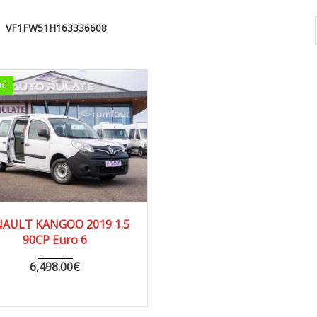
VF1FW51H163336608
OC
019
MANUA...
73106
AULT KANGOO 2019 1.5
90CP Euro 6
6,498.00
€