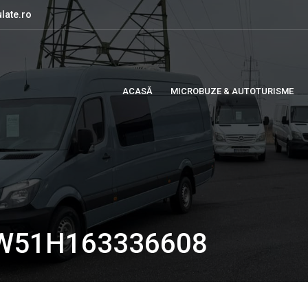
late.ro
ACASĂ
MICROBUZE & AUTOTURISME
FW51H163336608