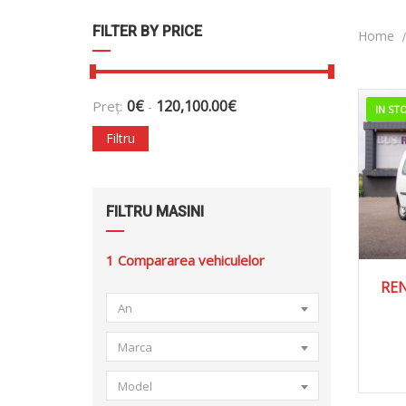
FILTER BY PRICE
Home
0
€
120,100.00
€
Preț:
-
IN ST
Filtru
FILTRU MASINI
1
Compararea vehiculelor
2
REN
An
Marca
Model