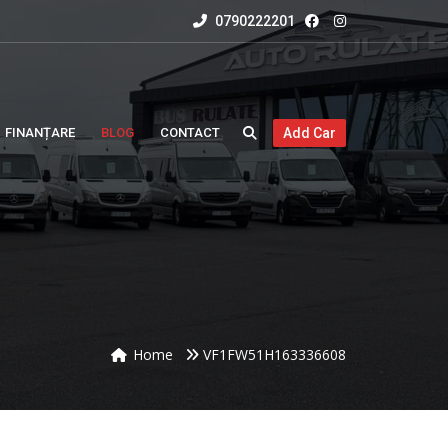
0790222201
FINANȚARE
BLOG
CONTACT
Add Car
Home
VF1FW51H163336608