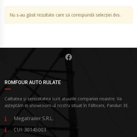
Nu s-au găsit rezultate care să corespundă selecției dvs.
ROMFOUR AUTO RULATE
Calitatea și seriozitatea sunt atuurile companiei noastre. Va
așteptăm in showroom-ul nostru situat în Fălticeni, Panduri 3E.
Megatrailer S.R.L.
CUI: 30145003