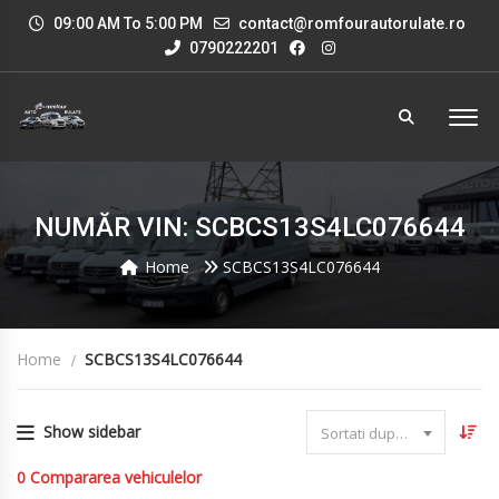
09:00 AM To 5:00 PM
contact@romfourautorulate.ro
0790222201
NUMĂR VIN: SCBCS13S4LC076644
Home
SCBCS13S4LC076644
Home
SCBCS13S4LC076644
Show sidebar
Sortati dupa data
0
Compararea vehiculelor