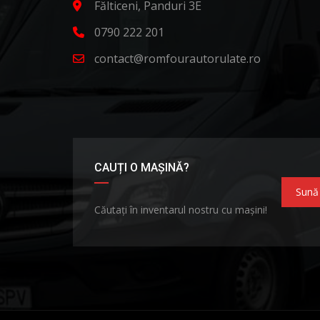
Fălticeni, Panduri 3E
0790 222 201
contact@romfourautorulate.ro
CAUȚI O MAȘINĂ?
Sună
Căutați în inventarul nostru cu mașini!