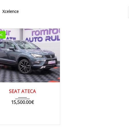
Xcelence
OC
16
AUTOM...
213000
SEAT ATECA
15,500.00
€