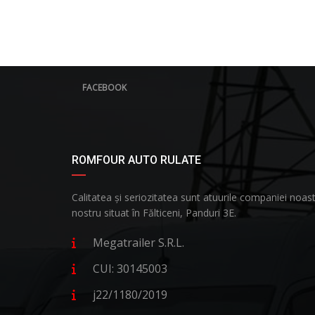
FACEBOOK
ROMFOUR AUTO RULATE
Calitatea și seriozitatea sunt atuurile companiei no
nostru situat în Fălticeni, Panduri 3E.
Megatrailer S.R.L.
CUI: 30145003
j22/1180/2019