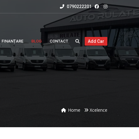
0790222201
FINANȚARE
BLOG
CONTACT
Add Car
Home
Xcelence