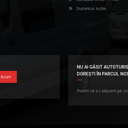
Duminica: Inchis
NU AI GĂSIT AUTOTURIS
DOREȘTI ÎN PARCUL N
 Acum
Putem să ți-l aducem pe c