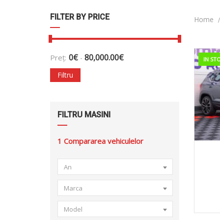
FILTER BY PRICE
Home
0
€
80,000.00
€
Preț:
-
IN ST
Filtru
FILTRU MASINI
1
Compararea vehiculelor
20
An
Marca
Model