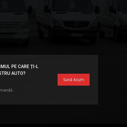
MUL PE CARE ȚI-L
OSTRU AUTO?
Sună Acum
omandă.