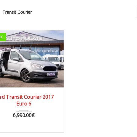
Transit Courier
OC
17
MANUA...
142614
rd Transit Courier 2017
Euro 6
6,990.00
€