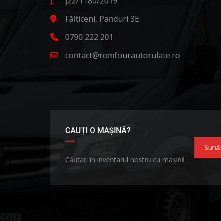
j22/1180/2019
Fălticeni, Panduri 3E
0790 222 201
contact@romfourautorulate.ro
CAUȚI O MAȘINĂ?
Sună
Căutați în inventarul nostru cu mașini!