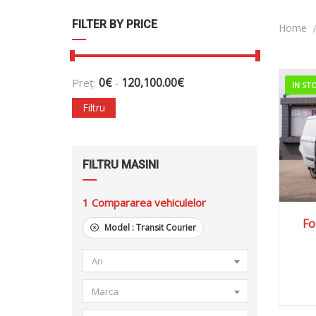
FILTER BY PRICE
Home
0
€
120,100.00
€
Preț:
-
IN ST
Filtru
FILTRU MASINI
1
Compararea vehiculelor
20
Fo
Model :
Transit Courier
An
Marca