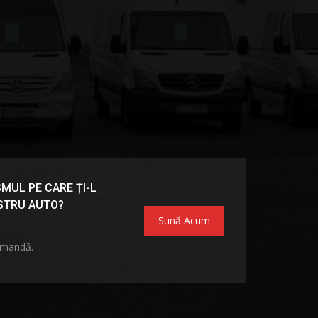
MUL PE CARE ȚI-L
OSTRU AUTO?
Sună Acum
omandă.