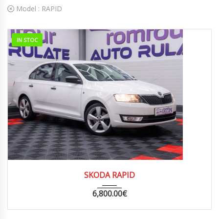
Model :
RAPID
IN STOC
2014
MANUA...
159000
SKODA RAPID
6,800.00
€