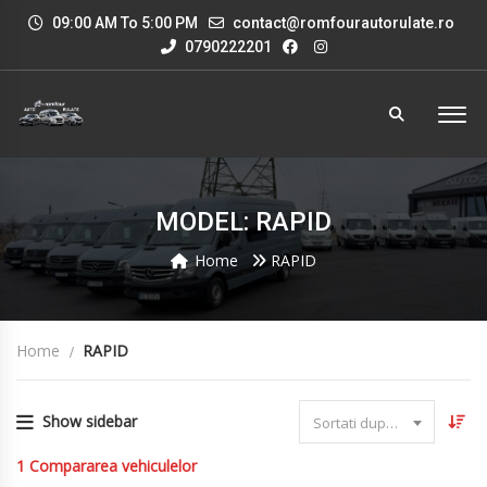
09:00 AM To 5:00 PM
contact@romfourautorulate.ro
0790222201
MODEL: RAPID
Home
RAPID
Home
RAPID
Show sidebar
Sortati dupa data
1
Compararea vehiculelor