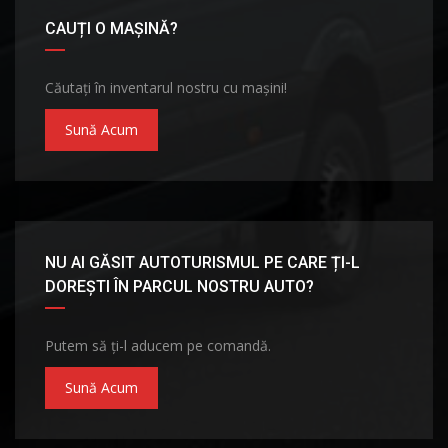
CAUȚI O MAȘINĂ?
Căutați în inventarul nostru cu mașini!
Sună Acum
NU AI GĂSIT AUTOTURISMUL PE CARE ȚI-L
DOREȘTI ÎN PARCUL NOSTRU AUTO?
Putem să ți-l aducem pe comandă.
Sună Acum