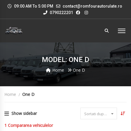
09:00 AM To 5:00 PM
contact@romfourautorulate.ro
0790222201
MODEL: ONE D
Home
One D
Home
One D
Show sidebar
Sortati dupa data
1
Compararea vehiculelor