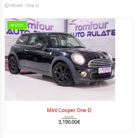
Model :
One D
IN STOC
2011
MANUA...
148000
Mini Cooper One D
3,190.00
€