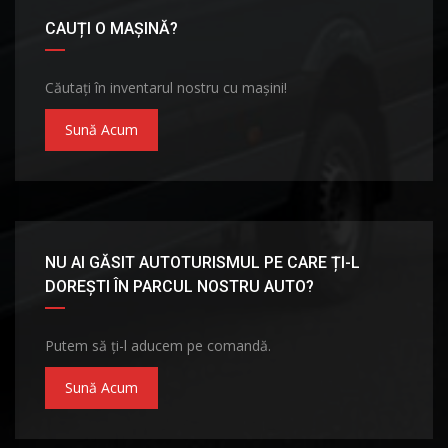
CAUȚI O MAȘINĂ?
Căutați în inventarul nostru cu mașini!
Sună Acum
NU AI GĂSIT AUTOTURISMUL PE CARE ȚI-L
DOREȘTI ÎN PARCUL NOSTRU AUTO?
Putem să ți-l aducem pe comandă.
Sună Acum