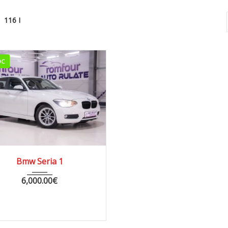
116 I
OC
12
MANUA...
191000
Bmw Seria 1
6,000.00
€