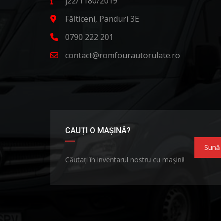
j22/1180/2019
Fălticeni, Panduri 3E
0790 222 201
contact@romfourautorulate.ro
CAUȚI O MAȘINĂ?
Sună
Căutați în inventarul nostru cu mașini!