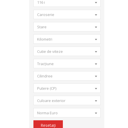
116 i
Caroserie
Stare
Kilometri
Cutie de viteze
Tracțiune
Cilindree
Putere (CP)
Culoare exterior
Norma Euro
Resetați