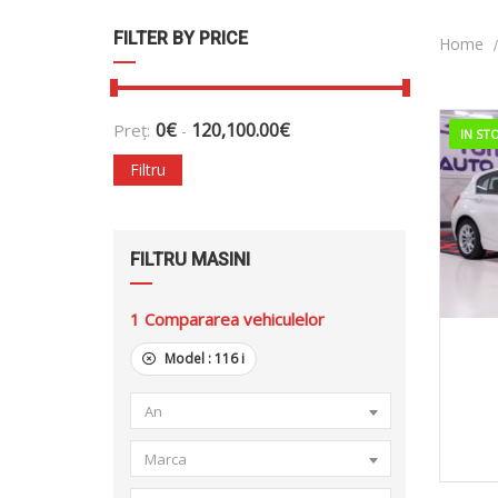
FILTER BY PRICE
Home
0
€
120,100.00
€
Preț:
-
IN ST
Filtru
FILTRU MASINI
1
Compararea vehiculelor
20
Model :
116 i
An
Marca