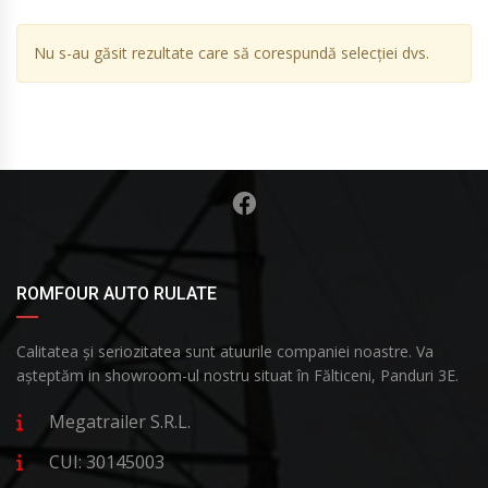
Nu s-au găsit rezultate care să corespundă selecției dvs.
ROMFOUR AUTO RULATE
Calitatea și seriozitatea sunt atuurile companiei noastre. Va
așteptăm in showroom-ul nostru situat în Fălticeni, Panduri 3E.
Megatrailer S.R.L.
CUI: 30145003