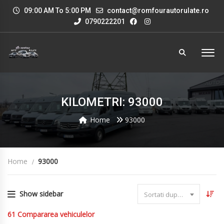
09:00 AM To 5:00 PM
contact@romfourautorulate.ro
0790222201
KILOMETRI: 93000
Home
93000
Home
93000
Show sidebar
Sortati dupa data
61
Compararea vehiculelor