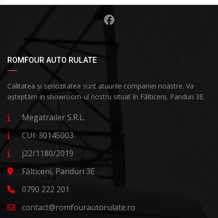
ROMFOUR AUTO RULATE
Calitatea și seriozitatea sunt atuurile companiei noastre. Va
așteptăm in showroom-ul nostru situat în Fălticeni, Panduri 3E.
Megatrailer S.R.L.
CUI: 30145003
j22/1180/2019
Fălticeni, Panduri 3E
0790 222 201
contact@romfourautorulate.ro