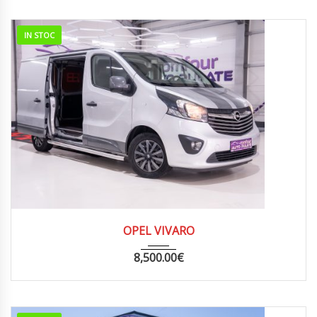
IN STOC
2014
MANUA...
285000
OPEL VIVARO
8,500.00
€