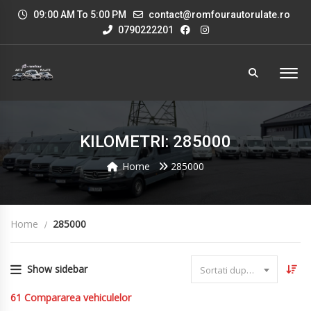
09:00 AM To 5:00 PM
contact@romfourautorulate.ro
0790222201
KILOMETRI: 285000
Home
285000
Home
285000
Show sidebar
Sortati dupa data
61
Compararea vehiculelor