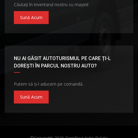
Căutați în inventarul nostru cu mașini!
Sună Acum
NU AI GĂSIT AUTOTURISMUL PE CARE ȚI-L
DOREȘTI ÎN PARCUL NOSTRU AUTO?
Putem să ți-l aducem pe comandă.
Sună Acum
©Copyright 2026
Romfour Auto Rulate