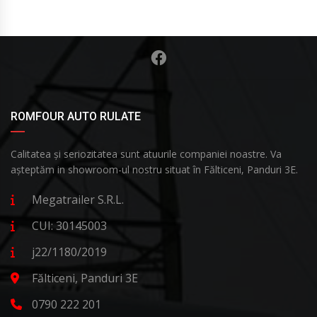
ROMFOUR AUTO RULATE
Calitatea și seriozitatea sunt atuurile companiei noastre. Va
așteptăm in showroom-ul nostru situat în Fălticeni, Panduri 3E.
Megatrailer S.R.L.
CUI: 30145003
j22/1180/2019
Fălticeni, Panduri 3E
0790 222 201