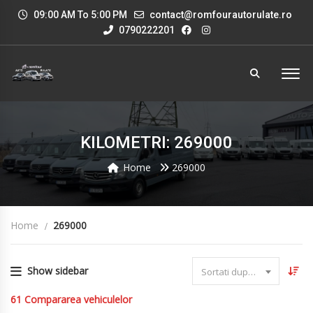
09:00 AM To 5:00 PM
contact@romfourautorulate.ro
0790222201
KILOMETRI: 269000
Home
269000
Home
269000
Show sidebar
Sortati dupa data
61
Compararea vehiculelor