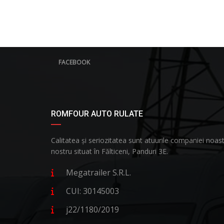
FACEBOOK
ROMFOUR AUTO RULATE
Calitatea și seriozitatea sunt atuurile companiei no
nostru situat în Fălticeni, Panduri 3E.
Megatrailer S.R.L.
CUI: 30145003
j22/1180/2019