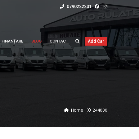
0790222201
FINANȚARE
BLOG
CONTACT
Add Car
Home
244000