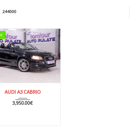
244000
OC
08
MANUA...
244000
AUDI A3 CABRIO
3,950.00
€