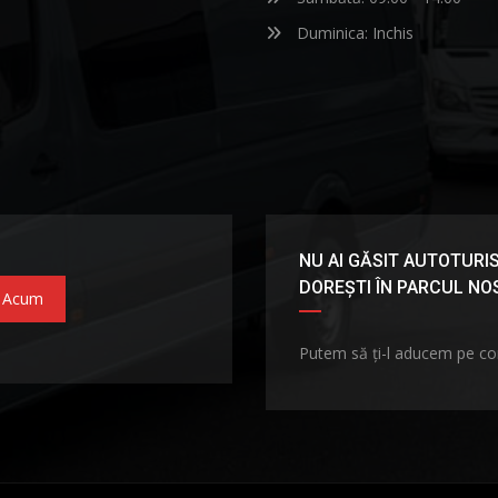
Duminica: Inchis
NU AI GĂSIT AUTOTURIS
DOREȘTI ÎN PARCUL N
 Acum
Putem să ți-l aducem pe c