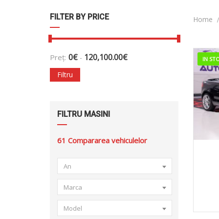
FILTER BY PRICE
Home
0
€
120,100.00
€
Preț:
-
IN ST
Filtru
FILTRU MASINI
61
Compararea vehiculelor
20
An
Marca
Model