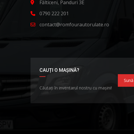
Fălticeni, Panduri 3E
0790 222 201
contact@romfourautorulate.ro
CAUȚI O MAȘINĂ?
Sună
Căutați în inventarul nostru cu mașini!