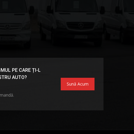
MUL PE CARE ȚI-L
OSTRU AUTO?
Sună Acum
omandă.