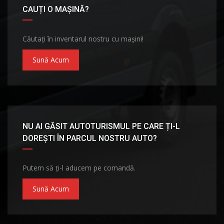
CAUȚI O MAȘINĂ?
Căutați în inventarul nostru cu mașini!
Sună Acum
NU AI GĂSIT AUTOTURISMUL PE CARE ȚI-L
DOREȘTI ÎN PARCUL NOSTRU AUTO?
Putem să ți-l aducem pe comandă.
Sună Acum