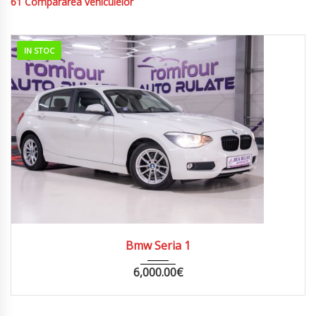
61
Compararea vehiculelor
IN STOC
2012
MANUA...
191000
Bmw Seria 1
6,000.00
€