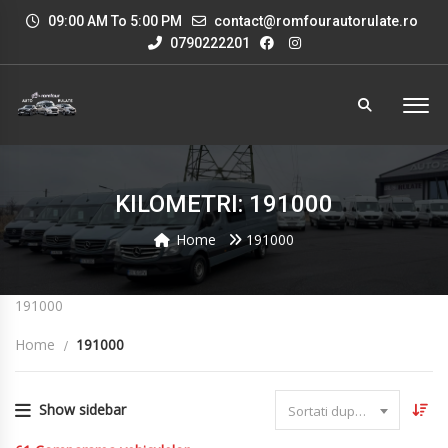
09:00 AM To 5:00 PM
contact@romfourautorulate.ro
0790222201
KILOMETRI: 191000
Home
191000
191000
Home
191000
Show sidebar
Sortati dupa data