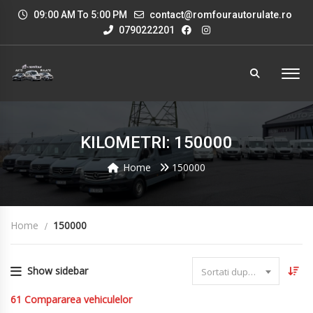
09:00 AM To 5:00 PM
contact@romfourautorulate.ro
0790222201
KILOMETRI: 150000
Home
150000
Home
150000
Show sidebar
Sortati dupa data
61
Compararea vehiculelor