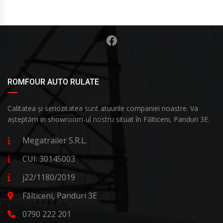
ROMFOUR AUTO RULATE
Calitatea și seriozitatea sunt atuurile companiei noastre. Va
așteptăm in showroom-ul nostru situat în Fălticeni, Panduri 3E.
Megatrailer S.R.L.
CUI: 30145003
j22/1180/2019
Fălticeni, Panduri 3E
0790 222 201