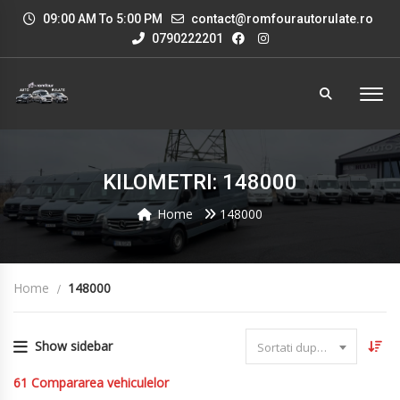
09:00 AM To 5:00 PM
contact@romfourautorulate.ro
0790222201
KILOMETRI: 148000
Home
148000
Home
148000
Show sidebar
Sortati dupa data
61
Compararea vehiculelor