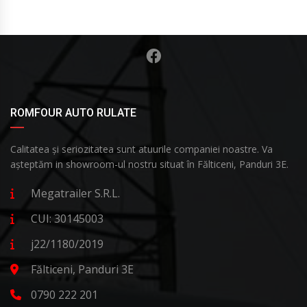
ROMFOUR AUTO RULATE
Calitatea și seriozitatea sunt atuurile companiei noastre. Va
așteptăm in showroom-ul nostru situat în Fălticeni, Panduri 3E.
Megatrailer S.R.L.
CUI: 30145003
j22/1180/2019
Fălticeni, Panduri 3E
0790 222 201