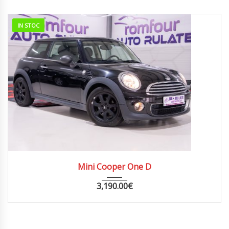
IN STOC
2011
MANUA...
148000
Mini Cooper One D
3,190.00
€