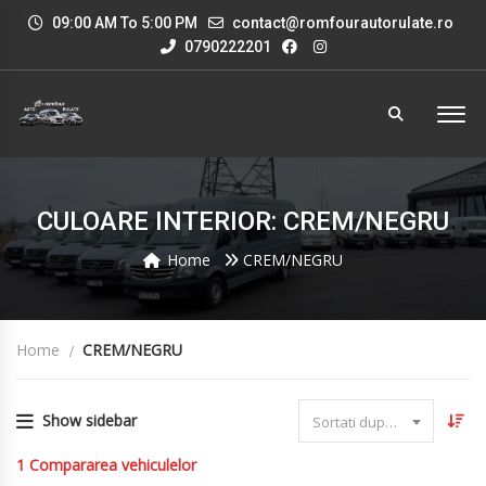
09:00 AM To 5:00 PM
contact@romfourautorulate.ro
0790222201
CULOARE INTERIOR: CREM/NEGRU
Home
CREM/NEGRU
Home
CREM/NEGRU
Show sidebar
Sortati dupa data
1
Compararea vehiculelor