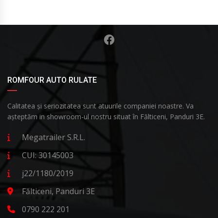
ROMFOUR AUTO RULATE
Calitatea și seriozitatea sunt atuurile companiei noastre. Va
așteptăm in showroom-ul nostru situat în Fălticeni, Panduri 3E.
Megatrailer S.R.L.
CUI: 30145003
j22/1180/2019
Fălticeni, Panduri 3E
0790 222 201