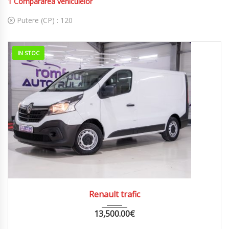
1
Compararea vehiculelor
Putere (CP) :
120
IN STOC
2021
MANUA...
176000
Renault trafic
13,500.00
€