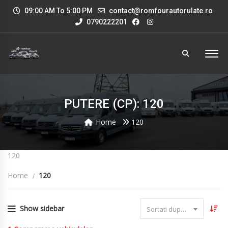
09:00 AM To 5:00 PM
contact@romfourautorulate.ro
0790222201
PUTERE (CP): 120
Home
120
120
Home
120
Show sidebar
Sortati dupa data