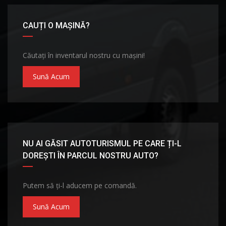
CAUȚI O MAȘINĂ?
Căutați în inventarul nostru cu mașini!
Sună Acum
NU AI GĂSIT AUTOTURISMUL PE CARE ȚI-L
DOREȘTI ÎN PARCUL NOSTRU AUTO?
Putem să ți-l aducem pe comandă.
Sună Acum