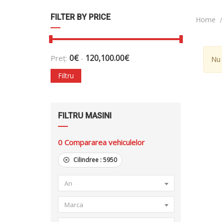
FILTER BY PRICE
Home
0
€
120,100.00
€
Preț:
-
Nu 
Filtru
FILTRU MASINI
0
Compararea vehiculelor
Cilindree :
5950
An
Marca