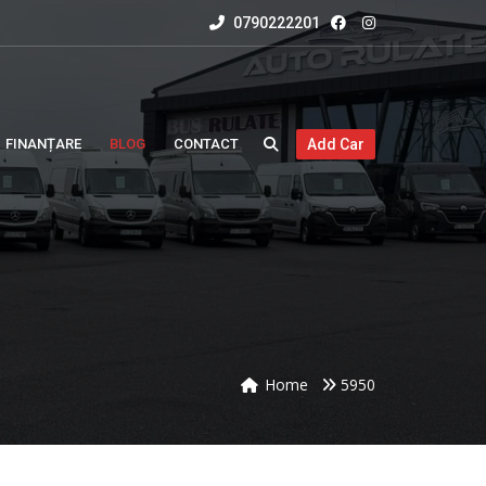
0790222201
FINANȚARE
BLOG
CONTACT
Add Car
Home
5950