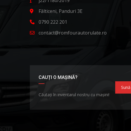
j22/1180/2019
Fălticeni, Panduri 3E
0790 222 201
contact@romfourautorulate.ro
CAUȚI O MAȘINĂ?
Sună
Căutați în inventarul nostru cu mașini!