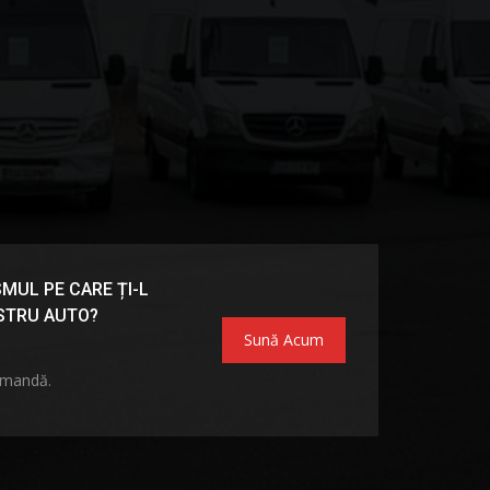
MUL PE CARE ȚI-L
OSTRU AUTO?
Sună Acum
omandă.