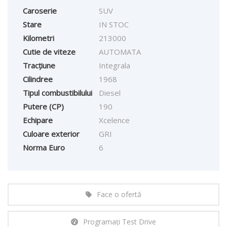
Caroserie
SUV
Stare
IN STOC
Kilometri
213000
Cutie de viteze
AUTOMATA
Tracțiune
Integrala
Cilindree
1968
Tipul combustibilului
Diesel
Putere (CP)
190
Echipare
Xcelence
Culoare exterior
GRI
Norma Euro
6
Face o ofertă
Programați Test Drive