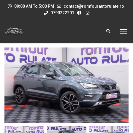
09:00 AM To 5:00 PM
contact@romfourautorulate.ro
0790222201