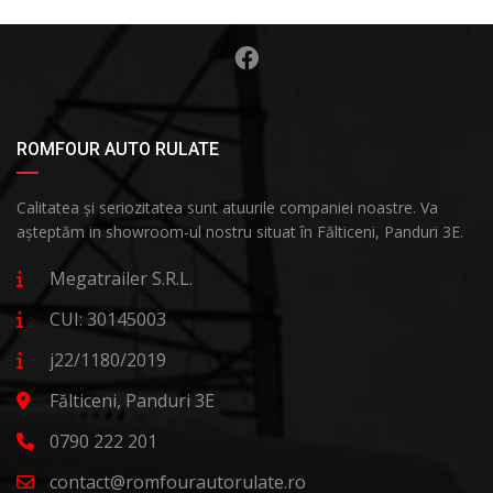
ROMFOUR AUTO RULATE
Calitatea și seriozitatea sunt atuurile companiei noastre. Va
așteptăm in showroom-ul nostru situat în Fălticeni, Panduri 3E.
Megatrailer S.R.L.
CUI: 30145003
j22/1180/2019
Fălticeni, Panduri 3E
0790 222 201
contact@romfourautorulate.ro