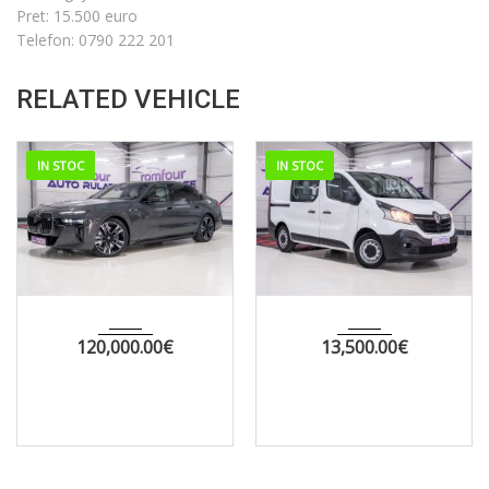
Pret: 15.500 euro
Telefon: 0790 222 201
RELATED VEHICLE
IN STOC
IN STOC
2025
AUTOM...
2021
MANUA...
29000
176000
120,000.00
€
13,500.00
€