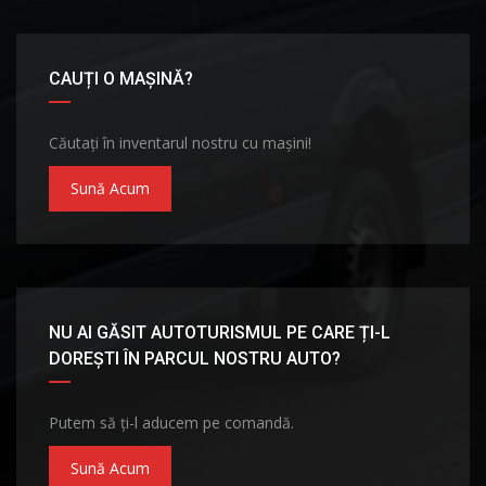
CAUȚI O MAȘINĂ?
Căutați în inventarul nostru cu mașini!
Sună Acum
NU AI GĂSIT AUTOTURISMUL PE CARE ȚI-L
DOREȘTI ÎN PARCUL NOSTRU AUTO?
Putem să ți-l aducem pe comandă.
Sună Acum