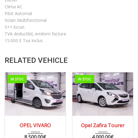
Clima AC
Pilot Automat
Volan Multifunctional
5+1 locuri
TVA deductibil, emitem factura
15.000 E Tva Inclus
RELATED VEHICLE
IN STOC
IN STOC
2014
MANUA...
2012
MANUA...
OPEL VIVARO
Opel Zafira Tourer
285000
262000
8,500.00
€
4,000.00
€