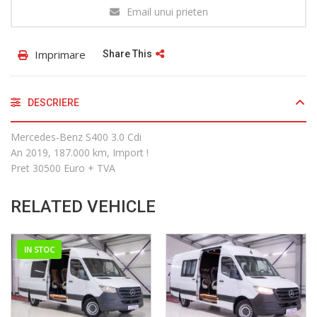
Email unui prieten
Imprimare
Share This
DESCRIERE
Mercedes-Benz S400 3.0 Cdi
An 2019, 187.000 km, Import !
Pret 30500 Euro + TVA
RELATED VEHICLE
IN STOC