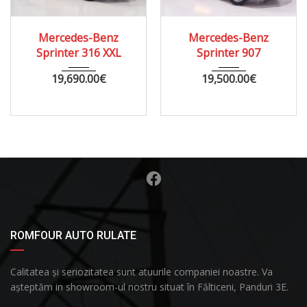
2019
AUTOM...
2021
MANUA...
Mercedes-Benz
Mercedes-Benz
200000
260000
Sprinter 316 XXL
Sprinter 907
19,690.00
€
19,500.00
€
ROMFOUR AUTO RULATE
Calitatea și seriozitatea sunt atuurile companiei noastre. Va
așteptăm in showroom-ul nostru situat în Fălticeni, Panduri 3E.